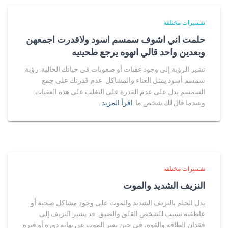
تفسيرات مختلفة
حلمت اني اشوف سمسم اسود ولاقدرت اجمعهن
وبعدين واحد قالي انهوه يرجع طحينيه
تشير الرؤية إلى وجود عقبات أو صعوبات في حياتك الحالية. رؤية
سمسم أسود يمثل العناء والمشاكل. عدم قدرتك على جمع
السمسم يدل على عدم القدرة على التغلب على هذه العقبات.
وعندما قال لك شخص ما
اقرأ المزيد…
تفسيرات مختلفة
النزيف الشديد والموت
يدل الحلم بالنزيف الشديد والموت على وجود مشاكل صحية أو
عاطفية تسبب للشخص القلق والضيق. قد يشير النزيف إلى
فقدان الطاقة والقوة، في حين يعبر الموت عن نهاية دورة أو فترة