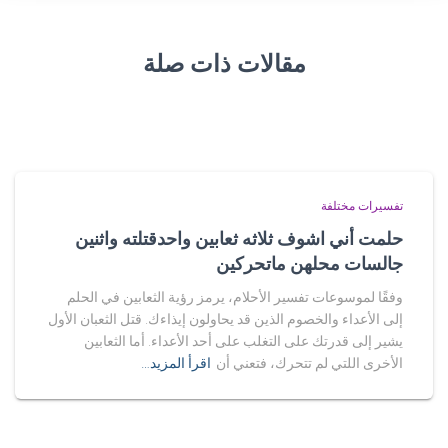
مقالات ذات صلة
تفسيرات مختلفة
حلمت أني اشوف ثلاثه ثعابين واحدقتلته واثنين
جالسات محلهن ماتحركين
وفقًا لموسوعات تفسير الأحلام، يرمز رؤية الثعابين في الحلم
إلى الأعداء والخصوم الذين قد يحاولون إيذاءك. قتل الثعبان الأول
يشير إلى قدرتك على التغلب على أحد الأعداء. أما الثعابين
الأخرى اللتي لم تتحرك، فتعني أن
اقرأ المزيد…