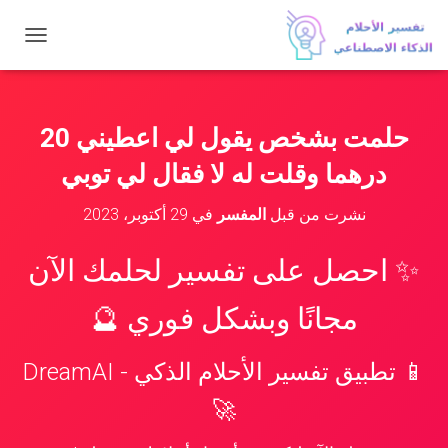
ت
ب
د
ي
ل
حلمت بشخص يقول لي اعطيني 20
ا
ل
درهما وقلت له لا فقال لي توبي
ت
ن
نشرت من قبل
المفسر
في
29 أكتوبر، 2023
ق
ل
✨ احصل على تفسير لحلمك الآن
مجانًا وبشكل فوري 🔮
📱 تطبيق تفسير الأحلام الذكي - DreamAI
🚀