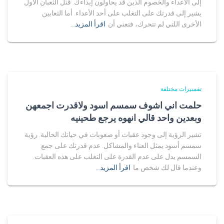
إلى الأعداء والخصوم الذين قد يحاولون إيذاءك. قتل الثعبان الأول
يشير إلى قدرتك على التغلب على أحد الأعداء. أما الثعابين
الأخرى اللتي لم تتحرك، فتعني أن
اقرأ المزيد…
تفسيرات مختلفة
حلمت اني اشوف سمسم اسود ولاقدرت اجمعهن
وبعدين واحد قالي انهوه يرجع طحينيه
تشير الرؤية إلى وجود عقبات أو صعوبات في حياتك الحالية. رؤية
سمسم أسود يمثل العناء والمشاكل. عدم قدرتك على جمع
السمسم يدل على عدم القدرة على التغلب على هذه العقبات.
وعندما قال لك شخص ما
اقرأ المزيد…