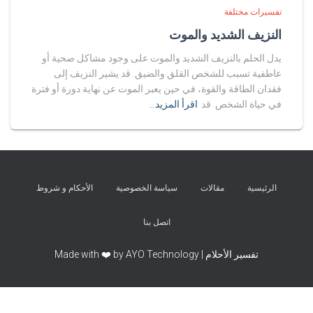
تفسيرات مختلفة
النزيف الشديد والموت
يدل الحلم بالنزيف الشديد والموت على وجود مشاكل صحية أو
عاطفية تسبب للشخص القلق والضيق. قد يشير النزيف إلى
فقدان الطاقة والقوة، في حين يعبر الموت عن نهاية دورة أو فترة
في حياة الشخص. قد
اقرأ المزيد…
الرئيسية
مقالات
سياسة الخصوصية
الأحكام و شروط
اتصل بنا
تفسير الأحلام | Made with ❤️ by AYO Technology
Exit mobile version