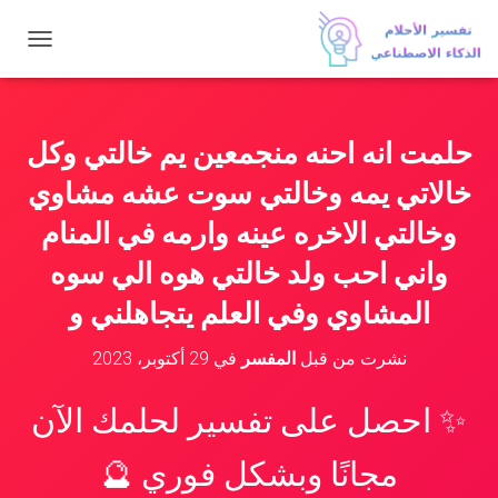
ت
ب
د
ي
ل
حلمت انه احنه منجمعين يم خالتي وكل
ا
ل
خالاتي يمه وخالتي سوت عشه مشاوي
ت
ن
وخالتي الاخره عينه وارمه في المنام
ق
واني احب ولد خالتي هوه الي سوه
ل
المشاوي وفي العلم يتجاهلني و
نشرت من قبل
المفسر
في
29 أكتوبر، 2023
✨ احصل على تفسير لحلمك الآن
مجانًا وبشكل فوري 🔮