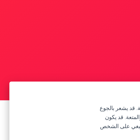
ة. قد يشعر بالجوع
لمتعة. قد يكون
 ينبغي على الشخص