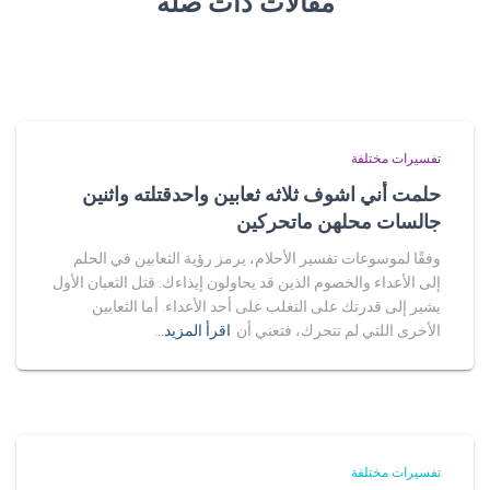
مقالات ذات صلة
تفسيرات مختلفة
حلمت أني اشوف ثلاثه ثعابين واحدقتلته واثنين
جالسات محلهن ماتحركين
وفقًا لموسوعات تفسير الأحلام، يرمز رؤية الثعابين في الحلم
إلى الأعداء والخصوم الذين قد يحاولون إيذاءك. قتل الثعبان الأول
يشير إلى قدرتك على التغلب على أحد الأعداء. أما الثعابين
الأخرى اللتي لم تتحرك، فتعني أن
اقرأ المزيد…
تفسيرات مختلفة