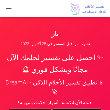
ت
ب
د
ي
ل
نار
ا
ل
نشرت من قبل
المفسر
في
28 أكتوبر، 2023
ت
ن
ق
✨ احصل على تفسير لحلمك الآن
ل
مجانًا وبشكل فوري 🔮
📱 تطبيق تفسير الأحلام الذكي - DreamAI
🚀
حمله الآن لتكتشف أسرار أحلامك بسهولة !