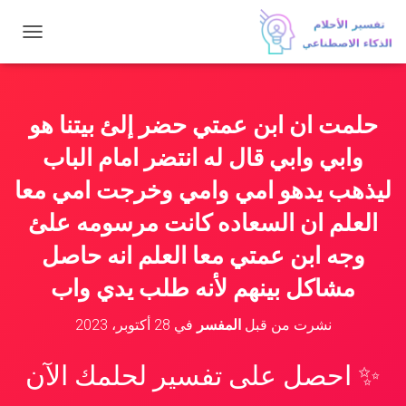
ت
ب
د
ي
ل
حلمت ان ابن عمتي حضر إلئ بيتنا هو
ا
ل
وابي وابي قال له انتضر امام الباب
ت
ن
ليذهب يدهو امي وامي وخرجت امي معا
ق
العلم ان السعاده كانت مرسومه علئ
ل
وجه ابن عمتي معا العلم انه حاصل
مشاكل بينهم لأنه طلب يدي واب
نشرت من قبل
المفسر
في
28 أكتوبر، 2023
✨ احصل على تفسير لحلمك الآن