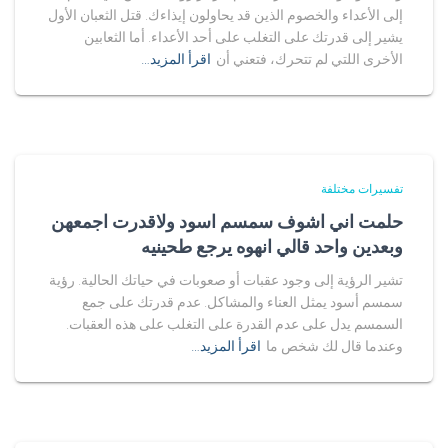
إلى الأعداء والخصوم الذين قد يحاولون إيذاءك. قتل الثعبان الأول
يشير إلى قدرتك على التغلب على أحد الأعداء. أما الثعابين
الأخرى اللتي لم تتحرك، فتعني أن
اقرأ المزيد…
تفسيرات مختلفة
حلمت اني اشوف سمسم اسود ولاقدرت اجمعهن
وبعدين واحد قالي انهوه يرجع طحينيه
تشير الرؤية إلى وجود عقبات أو صعوبات في حياتك الحالية. رؤية
سمسم أسود يمثل العناء والمشاكل. عدم قدرتك على جمع
السمسم يدل على عدم القدرة على التغلب على هذه العقبات.
وعندما قال لك شخص ما
اقرأ المزيد…