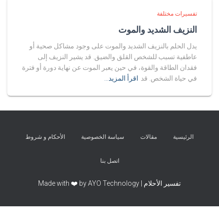
تفسيرات مختلفة
النزيف الشديد والموت
يدل الحلم بالنزيف الشديد والموت على وجود مشاكل صحية أو
عاطفية تسبب للشخص القلق والضيق. قد يشير النزيف إلى
فقدان الطاقة والقوة، في حين يعبر الموت عن نهاية دورة أو فترة
في حياة الشخص. قد
اقرأ المزيد…
الرئيسية
مقالات
سياسة الخصوصية
الأحكام و شروط
اتصل بنا
تفسير الأحلام | Made with ❤️ by AYO Technology