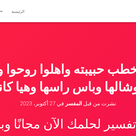
مق
الرئيسية
طب حبيبته واهلوا روحوا و
شالها وباس راسها وهيا كا
نشرت من قبل
المفسر
في
27 أكتوبر، 2023
سير لحلمك الآن مجانًا و