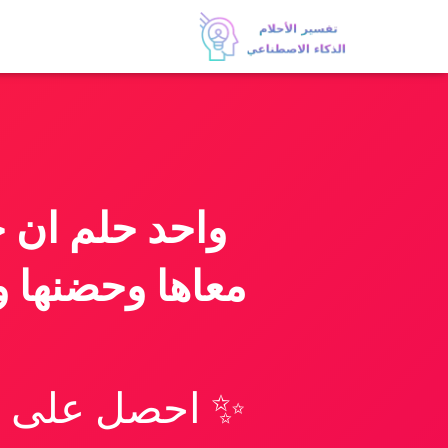
واحد حلم ان خ
معاها وحضنها و
✨ احصل على تف