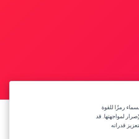
ماء رمزًا للقوة
صرار لمواجهتها. قد
عزيز قدراته