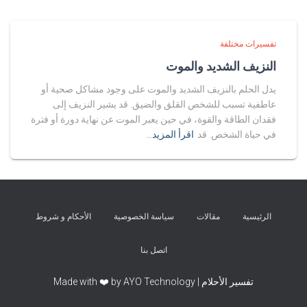
تفسيرات مختلفة
النزيف الشديد والموت
يدل الحلم بالنزيف الشديد والموت على وجود مشاكل صحية أو
عاطفية تسبب للشخص القلق والضيق. قد يشير النزيف إلى
فقدان الطاقة والقوة، في حين يعبر الموت عن نهاية دورة أو فترة
في حياة الشخص. قد
اقرأ المزيد…
الرئيسية
مقالات
سياسة الخصوصية
الأحكام و شروط
اتصل بنا
تفسير الأحلام | Made with ❤️ by AYO Technology