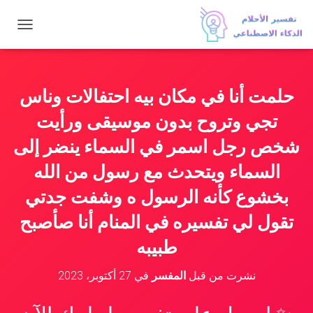
ت
ب
د
ي
ل
حلمت أنا في مكان بيه احتفالات وناس
ا
ل
تجي وتروح بدون موسيقى ورأيت
ت
ن
شخص رجل اسمر في السماء ينضر إلى
ق
السماء ويتحدث مع رسول من الله
ل
بخشوع كأنه الرسول ه وشفت جدتي
تقول لي تفسيره في المنام أنا صأصبح
طبيبه
نشرت من قبل
المفسر
في
27 أكتوبر، 2023