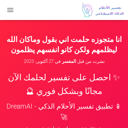
ت
ب
د
ي
ل
انا متجوزه حلمت اني بقول وماكان الله
ا
ل
ليظلمهم ولكن كانو انفسهم يظلمون
ت
ن
نشرت من قبل
المفسر
في
27 أكتوبر، 2023
ق
ل
✨ احصل على تفسير لحلمك الآن
مجانًا وبشكل فوري 🔮
📱 تطبيق تفسير الأحلام الذكي - DreamAI
🚀