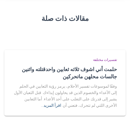
مقالات ذات صلة
تفسيرات مختلفة
حلمت أني اشوف ثلاثه ثعابين واحدقتلته واثنين
جالسات محلهن ماتحركين
وفقًا لموسوعات تفسير الأحلام، يرمز رؤية الثعابين في الحلم
إلى الأعداء والخصوم الذين قد يحاولون إيذاءك. قتل الثعبان الأول
يشير إلى قدرتك على التغلب على أحد الأعداء. أما الثعابين
الأخرى اللتي لم تتحرك، فتعني أن
اقرأ المزيد…