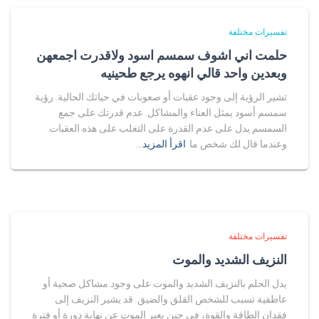
تفسيرات مختلفة
حلمت اني اشوف سمسم اسود ولاقدرت اجمعهن
وبعدين واحد قالي انهوه يرجع طحينيه
تشير الرؤية إلى وجود عقبات أو صعوبات في حياتك الحالية. رؤية
سمسم أسود يمثل العناء والمشاكل. عدم قدرتك على جمع
السمسم يدل على عدم القدرة على التغلب على هذه العقبات.
وعندما قال لك شخص ما
اقرأ المزيد…
تفسيرات مختلفة
النزيف الشديد والموت
يدل الحلم بالنزيف الشديد والموت على وجود مشاكل صحية أو
عاطفية تسبب للشخص القلق والضيق. قد يشير النزيف إلى
فقدان الطاقة والقوة، في حين يعبر الموت عن نهاية دورة أو فترة