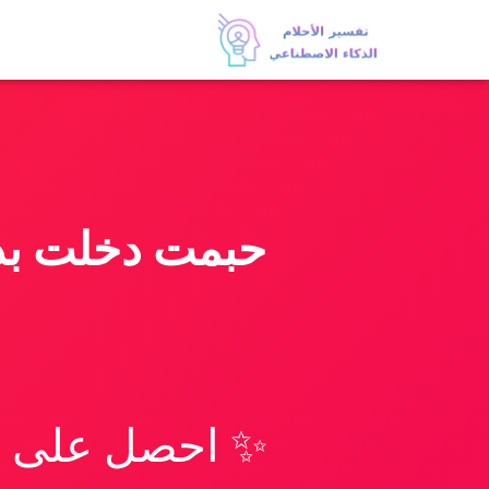
حبمت دخلت بدو
✨ احصل على تف