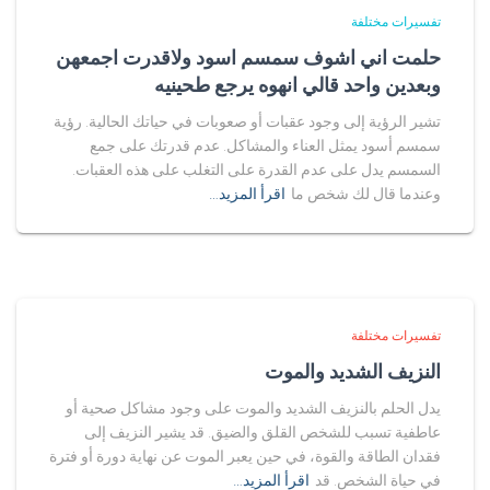
تفسيرات مختلفة
حلمت اني اشوف سمسم اسود ولاقدرت اجمعهن
وبعدين واحد قالي انهوه يرجع طحينيه
تشير الرؤية إلى وجود عقبات أو صعوبات في حياتك الحالية. رؤية
سمسم أسود يمثل العناء والمشاكل. عدم قدرتك على جمع
السمسم يدل على عدم القدرة على التغلب على هذه العقبات.
وعندما قال لك شخص ما
اقرأ المزيد…
تفسيرات مختلفة
النزيف الشديد والموت
يدل الحلم بالنزيف الشديد والموت على وجود مشاكل صحية أو
عاطفية تسبب للشخص القلق والضيق. قد يشير النزيف إلى
فقدان الطاقة والقوة، في حين يعبر الموت عن نهاية دورة أو فترة
في حياة الشخص. قد
اقرأ المزيد…