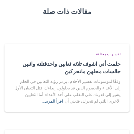
مقالات ذات صلة
تفسيرات مختلفة
حلمت أني اشوف ثلاثه ثعابين واحدقتلته واثنين
جالسات محلهن ماتحركين
وفقًا لموسوعات تفسير الأحلام، يرمز رؤية الثعابين في الحلم
إلى الأعداء والخصوم الذين قد يحاولون إيذاءك. قتل الثعبان الأول
يشير إلى قدرتك على التغلب على أحد الأعداء. أما الثعابين
الأخرى اللتي لم تتحرك، فتعني أن
اقرأ المزيد…