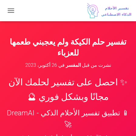
ت
ب
د
ي
ل
تفسير حلم الكيكة ولم يعجبني طعمها
ا
ل
للعزباء
ت
ن
نشرت من قبل
المفسر
في
26 أكتوبر، 2023
ق
ل
✨ احصل على تفسير لحلمك الآن
مجانًا وبشكل فوري 🔮
📱 تطبيق تفسير الأحلام الذكي - DreamAI
🚀