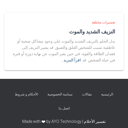
تفسيرات مختلفة
النزيف الشديد والموت
يدل الحلم بالنزيف الشديد والموت على وجود مشاكل صحية أو
عاطفية تسبب للشخص القلق والضيق. قد يشير النزيف إلى
فقدان الطاقة والقوة، في حين يعبر الموت عن نهاية دورة أو فترة
في حياة الشخص. قد
اقرأ المزيد…
الرئيسية
مقالات
سياسة الخصوصية
الأحكام و شروط
اتصل بنا
تفسير الأحلام | Made with ❤️ by AYO Technology