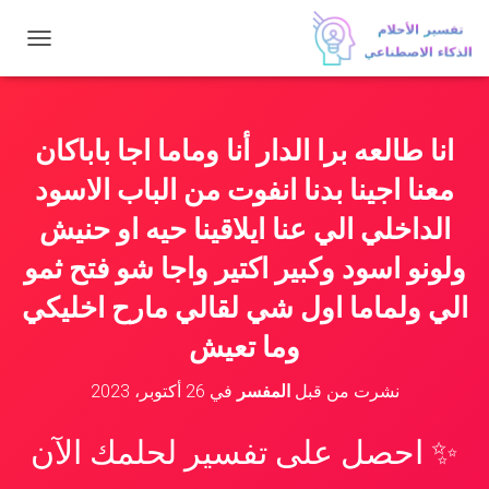
ت
ب
د
ي
ل
انا طالعه برا الدار أنا وماما اجا باباكان
ا
ل
معنا اجينا بدنا انفوت من الباب الاسود
ت
ن
الداخلي الي عنا ايلاقينا حيه او حنيش
ق
ولونو اسود وكبير اكتير واجا شو فتح ثمو
ل
الي ولماما اول شي لقالي مارح اخليكي
وما تعيش
نشرت من قبل
المفسر
في
26 أكتوبر، 2023
✨ احصل على تفسير لحلمك الآن