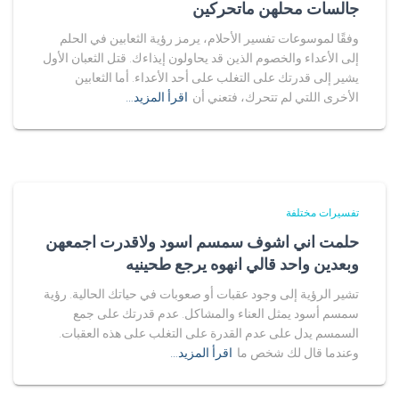
جالسات محلهن ماتحركين
وفقًا لموسوعات تفسير الأحلام، يرمز رؤية الثعابين في الحلم
إلى الأعداء والخصوم الذين قد يحاولون إيذاءك. قتل الثعبان الأول
يشير إلى قدرتك على التغلب على أحد الأعداء. أما الثعابين
الأخرى اللتي لم تتحرك، فتعني أن
اقرأ المزيد…
تفسيرات مختلفة
حلمت اني اشوف سمسم اسود ولاقدرت اجمعهن
وبعدين واحد قالي انهوه يرجع طحينيه
تشير الرؤية إلى وجود عقبات أو صعوبات في حياتك الحالية. رؤية
سمسم أسود يمثل العناء والمشاكل. عدم قدرتك على جمع
السمسم يدل على عدم القدرة على التغلب على هذه العقبات.
وعندما قال لك شخص ما
اقرأ المزيد…