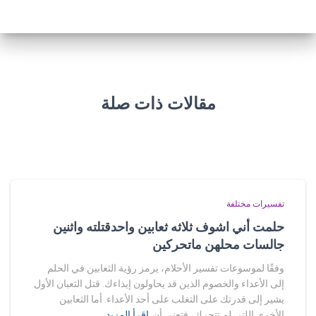
مقالات ذات صلة
تفسيرات مختلفة
حلمت أني اشوف ثلاثه ثعابين واحدقتلته واثنين
جالسات محلهن ماتحركين
وفقًا لموسوعات تفسير الأحلام، يرمز رؤية الثعابين في الحلم
إلى الأعداء والخصوم الذين قد يحاولون إيذاءك. قتل الثعبان الأول
يشير إلى قدرتك على التغلب على أحد الأعداء. أما الثعابين
الأخرى اللتي لم تتحرك، فتعني أن
اقرأ المزيد…