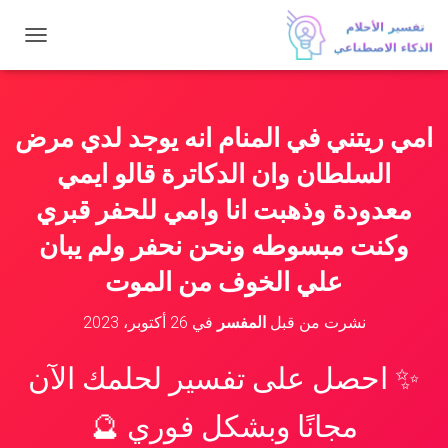
ت
ب
د
ي
ل
امي ريتني في المنام انه يوجد لدي مرض
ا
ل
السلطان وان الدكاترة قالو ايمي
ت
ن
معدودة وذهبت انا وامي للحفر قبري
ق
وكنت مبسوطه ونحن نحفر ولم يبان
ل
علي الخوف من الموت
نشرت من قبل
المفسر
في
26 أكتوبر، 2023
✨ احصل على تفسير لحلمك الآن
مجانًا وبشكل فوري 🔮