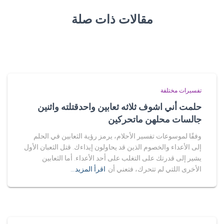
مقالات ذات صلة
تفسيرات مختلفة
حلمت أني اشوف ثلاثه ثعابين واحدقتلته واثنين
جالسات محلهن ماتحركين
وفقًا لموسوعات تفسير الأحلام، يرمز رؤية الثعابين في الحلم
إلى الأعداء والخصوم الذين قد يحاولون إيذاءك. قتل الثعبان الأول
يشير إلى قدرتك على التغلب على أحد الأعداء. أما الثعابين
الأخرى اللتي لم تتحرك، فتعني أن
اقرأ المزيد…