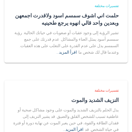
تفسيرات مختلفة
حلمت اني اشوف سمسم اسود ولاقدرت اجمعهن
وبعدين واحد قالي انهوه يرجع طحينيه
تشير الرؤية إلى وجود عقبات أو صعوبات في حياتك الحالية. رؤية
سمسم أسود يمثل العناء والمشاكل. عدم قدرتك على جمع
السمسم يدل على عدم القدرة على التغلب على هذه العقبات.
وعندما قال لك شخص ما
اقرأ المزيد…
تفسيرات مختلفة
النزيف الشديد والموت
يدل الحلم بالنزيف الشديد والموت على وجود مشاكل صحية أو
عاطفية تسبب للشخص القلق والضيق. قد يشير النزيف إلى
فقدان الطاقة والقوة، في حين يعبر الموت عن نهاية دورة أو فترة
في حياة الشخص. قد
اقرأ المزيد…