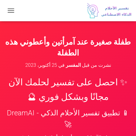
ت
ب
د
ي
ل
طفلة صغيرة عند آمرأتين وأعطوني هذه
ا
ل
الطفلة
ت
ن
نشرت من قبل
المفسر
في
25 أكتوبر، 2023
ق
ل
✨ احصل على تفسير لحلمك الآن
مجانًا وبشكل فوري 🔮
📱 تطبيق تفسير الأحلام الذكي - DreamAI
🚀