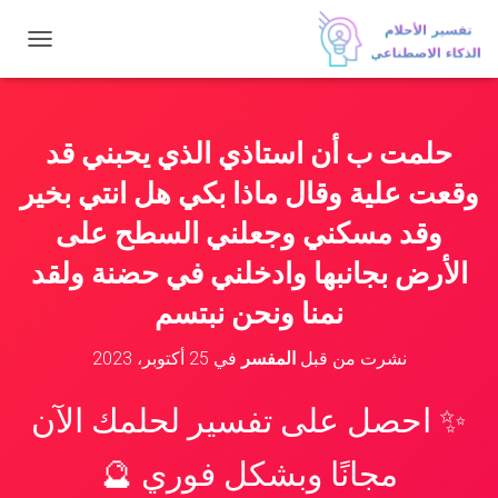
ت
ب
د
ي
ل
حلمت ب أن استاذي الذي يحبني قد
ا
ل
وقعت علية وقال ماذا بكي هل انتي بخير
ت
ن
وقد مسكني وجعلني السطح على
ق
الأرض بجانبها وادخلني في حضنة ولقد
ل
نمنا ونحن نبتسم
نشرت من قبل
المفسر
في
25 أكتوبر، 2023
✨ احصل على تفسير لحلمك الآن
مجانًا وبشكل فوري 🔮