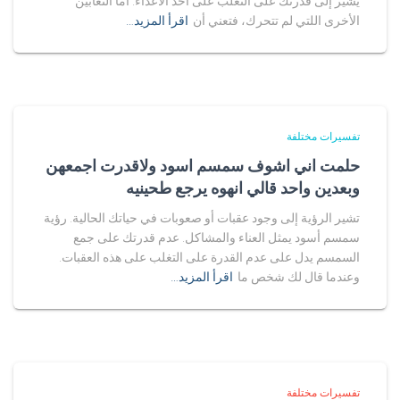
يشير إلى قدرتك على التغلب على أحد الأعداء. أما الثعابين
الأخرى اللتي لم تتحرك، فتعني أن
اقرأ المزيد…
تفسيرات مختلفة
حلمت اني اشوف سمسم اسود ولاقدرت اجمعهن
وبعدين واحد قالي انهوه يرجع طحينيه
تشير الرؤية إلى وجود عقبات أو صعوبات في حياتك الحالية. رؤية
سمسم أسود يمثل العناء والمشاكل. عدم قدرتك على جمع
السمسم يدل على عدم القدرة على التغلب على هذه العقبات.
وعندما قال لك شخص ما
اقرأ المزيد…
تفسيرات مختلفة