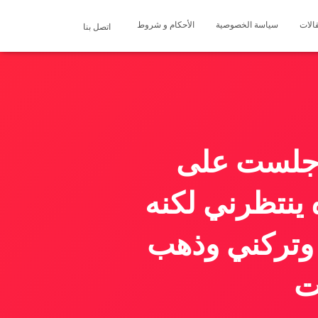
الات
سياسة الخصوصية
الأحكام و شروط
اتصل بنا
 جلست على
ينتظرني لكنه
 وتركني وذهب
ت