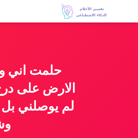
حلمت اني و
الارض على درج
لم يوصلني بل 
وش