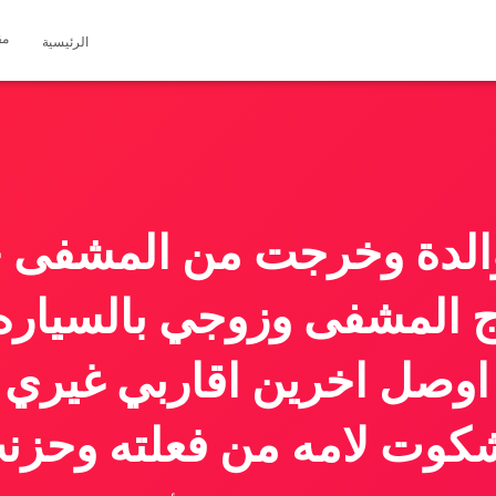
مق
الرئيسية
الدة وخرجت من المشفى
 المشفى وزوجي بالسياره 
اوصل اخرين اقاربي غيري
كوت لامه من فعلته وحزن