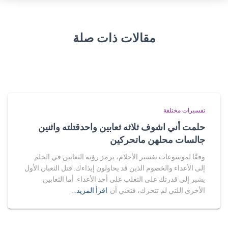
مقالات ذات صلة
تفسيرات مختلفة
حلمت أني اشوف ثلاثه ثعابين واحدقتلته واثنين
جالسات محلهن ماتحركين
وفقًا لموسوعات تفسير الأحلام، يرمز رؤية الثعابين في الحلم
إلى الأعداء والخصوم الذين قد يحاولون إيذاءك. قتل الثعبان الأول
يشير إلى قدرتك على التغلب على أحد الأعداء. أما الثعابين
الأخرى اللتي لم تتحرك، فتعني أن
اقرأ المزيد…