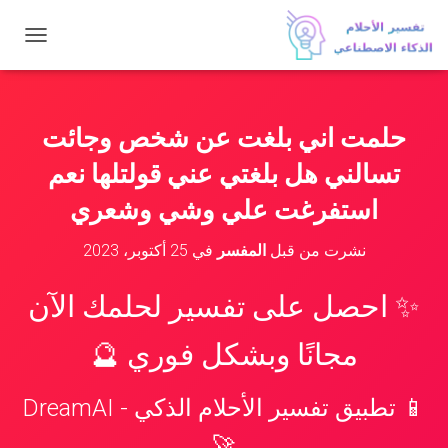
ت
ب
د
ي
ل
حلمت اني بلغت عن شخص وجائت
ا
ل
تسالني هل بلغتي عني قولتلها نعم
ت
ن
استفرغت علي وشي وشعري
ق
ل
نشرت من قبل
المفسر
في
25 أكتوبر، 2023
✨ احصل على تفسير لحلمك الآن
مجانًا وبشكل فوري 🔮
📱 تطبيق تفسير الأحلام الذكي - DreamAI
🚀