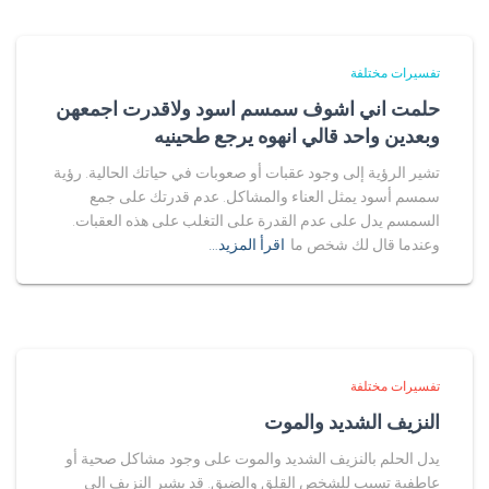
تفسيرات مختلفة
حلمت اني اشوف سمسم اسود ولاقدرت اجمعهن
وبعدين واحد قالي انهوه يرجع طحينيه
تشير الرؤية إلى وجود عقبات أو صعوبات في حياتك الحالية. رؤية
سمسم أسود يمثل العناء والمشاكل. عدم قدرتك على جمع
السمسم يدل على عدم القدرة على التغلب على هذه العقبات.
وعندما قال لك شخص ما
اقرأ المزيد…
تفسيرات مختلفة
النزيف الشديد والموت
يدل الحلم بالنزيف الشديد والموت على وجود مشاكل صحية أو
عاطفية تسبب للشخص القلق والضيق. قد يشير النزيف إلى