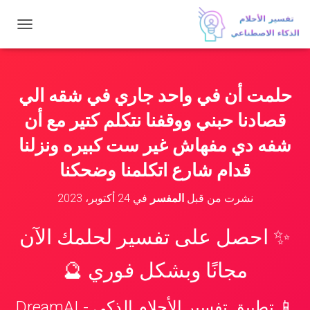
ت
ب
د
ي
ل
حلمت أن في واحد جاري في شقه الي
ا
ل
قصادنا حبني ووقفنا نتكلم كتير مع أن
ت
ن
شفه دي مفهاش غير ست كبيره ونزلنا
ق
قدام شارع اتكلمنا وضحكنا
ل
نشرت من قبل
المفسر
في
24 أكتوبر، 2023
✨ احصل على تفسير لحلمك الآن
مجانًا وبشكل فوري 🔮
📱 تطبيق تفسير الأحلام الذكي - DreamAI