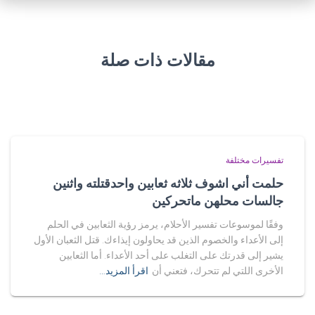
مقالات ذات صلة
تفسيرات مختلفة
حلمت أني اشوف ثلاثه ثعابين واحدقتلته واثنين
جالسات محلهن ماتحركين
وفقًا لموسوعات تفسير الأحلام، يرمز رؤية الثعابين في الحلم
إلى الأعداء والخصوم الذين قد يحاولون إيذاءك. قتل الثعبان الأول
يشير إلى قدرتك على التغلب على أحد الأعداء. أما الثعابين
الأخرى اللتي لم تتحرك، فتعني أن
اقرأ المزيد…