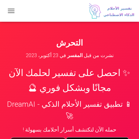
ت
ب
د
ي
ل
التحرش
ا
ل
نشرت من قبل
المفسر
في
23 أكتوبر، 2023
ت
ن
ق
✨ احصل على تفسير لحلمك الآن
ل
مجانًا وبشكل فوري 🔮
📱 تطبيق تفسير الأحلام الذكي - DreamAI
🚀
حمله الآن لتكتشف أسرار أحلامك بسهولة !