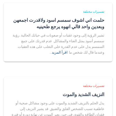
تفسيرات مختلفة
حلمت اني اشوف سمسم اسود ولاقدرت اجمعهن
وبعدين واحد قالي انهوه يرجع طحينيه
تشير الرؤية إلى وجود عقبات أو صعوبات في حياتك الحالية. رؤية
سمسم أسود يمثل العناء والمشاكل. عدم قدرتك على جمع
السمسم يدل على عدم القدرة على التغلب على هذه العقبات.
وعندما قال لك شخص ما
اقرأ المزيد…
تفسيرات مختلفة
النزيف الشديد والموت
يدل الحلم بالنزيف الشديد والموت على وجود مشاكل صحية أو
عاطفية تسبب للشخص القلق والضيق. قد يشير النزيف إلى
فقدان الطاقة والقوة، في حين يعبر الموت عن نهاية دورة أو فترة