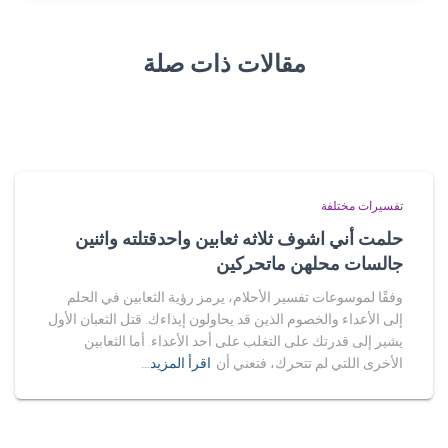
مقالات ذات صلة
تفسيرات مختلفة
حلمت أني اشوف ثلاثه ثعابين واحدقتلته واثنين
جالسات محلهن ماتحركين
وفقًا لموسوعات تفسير الأحلام، يرمز رؤية الثعابين في الحلم
إلى الأعداء والخصوم الذين قد يحاولون إيذاءك. قتل الثعبان الأول
يشير إلى قدرتك على التغلب على أحد الأعداء. أما الثعابين
الأخرى اللتي لم تتحرك، فتعني أن
اقرأ المزيد…