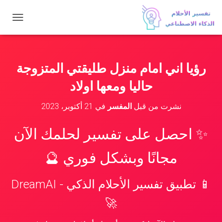
ت
ب
د
ي
ل
رؤيا اني امام منزل طليقتي المتزوجة
ا
ل
حاليا ومعها اولاد
ت
ن
نشرت من قبل
المفسر
في
21 أكتوبر، 2023
ق
ل
✨ احصل على تفسير لحلمك الآن
مجانًا وبشكل فوري 🔮
📱 تطبيق تفسير الأحلام الذكي - DreamAI
🚀