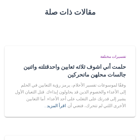
مقالات ذات صلة
تفسيرات مختلفة
حلمت أني اشوف ثلاثه ثعابين واحدقتلته واثنين
جالسات محلهن ماتحركين
وفقًا لموسوعات تفسير الأحلام، يرمز رؤية الثعابين في الحلم
إلى الأعداء والخصوم الذين قد يحاولون إيذاءك. قتل الثعبان الأول
يشير إلى قدرتك على التغلب على أحد الأعداء. أما الثعابين
الأخرى اللتي لم تتحرك، فتعني أن
اقرأ المزيد…