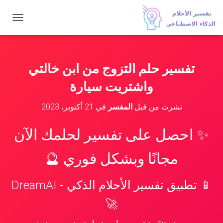
ت
ب
د
ي
ل
تفسير حلم التزوج من ابن خالتي
ا
ل
واشتريت سيارة
ت
ن
نشرت من قبل
المفسر
في
21 أكتوبر، 2023
ق
ل
✨ احصل على تفسير لحلمك الآن
مجانًا وبشكل فوري 🔮
📱 تطبيق تفسير الأحلام الذكي - DreamAI
🚀