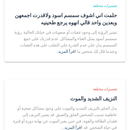
تفسيرات مختلفة
حلمت اني اشوف سمسم اسود ولاقدرت اجمعهن
وبعدين واحد قالي انهوه يرجع طحينيه
تشير الرؤية إلى وجود عقبات أو صعوبات في حياتك الحالية. رؤية
سمسم أسود يمثل العناء والمشاكل. عدم قدرتك على جمع
السمسم يدل على عدم القدرة على التغلب على هذه العقبات.
وعندما قال لك شخص ما
اقرأ المزيد…
تفسيرات مختلفة
النزيف الشديد والموت
يدل الحلم بالنزيف الشديد والموت على وجود مشاكل صحية أو
عاطفية تسبب للشخص القلق والضيق. قد يشير النزيف إلى
فقدان الطاقة والقوة، في حين يعبر الموت عن نهاية دورة أو فترة
في حياة الشخص. قد
اقرأ المزيد…