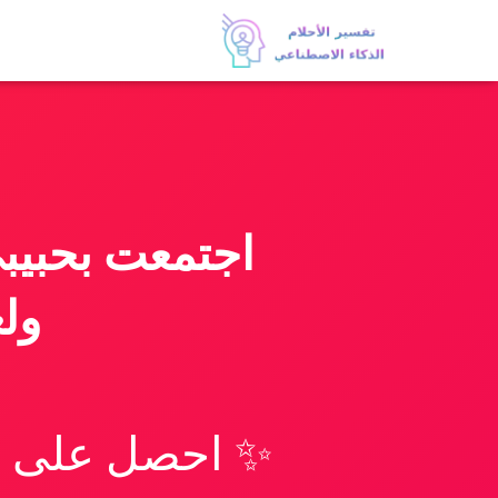
اجتمعت بحبيبي
ولع
✨ احصل على تف