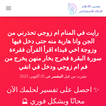
ت
ب
د
ي
ل
رايت في المنام ام زوجي تحذرني من
ا
ل
الجن وانا هاربة منه حتى دخل فيها
ت
ن
وزوجة اخي فبداء اقرأ القرآن فقرءة
ق
سورة البقرة فخرج بخار منهن يخرج من
ل
فم ام زوجي ودخل في انفي
نشرت من قبل
المفسر
في
20 أكتوبر، 2023
✨ احصل على تفسير لحلمك الآن
مجانًا وبشكل فوري 🔮