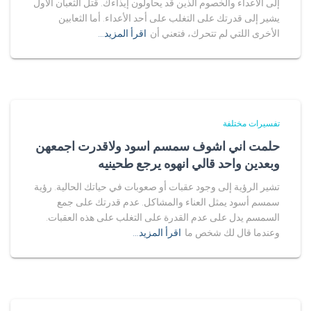
إلى الأعداء والخصوم الذين قد يحاولون إيذاءك. قتل الثعبان الأول
يشير إلى قدرتك على التغلب على أحد الأعداء. أما الثعابين
الأخرى اللتي لم تتحرك، فتعني أن
اقرأ المزيد…
تفسيرات مختلفة
حلمت اني اشوف سمسم اسود ولاقدرت اجمعهن
وبعدين واحد قالي انهوه يرجع طحينيه
تشير الرؤية إلى وجود عقبات أو صعوبات في حياتك الحالية. رؤية
سمسم أسود يمثل العناء والمشاكل. عدم قدرتك على جمع
السمسم يدل على عدم القدرة على التغلب على هذه العقبات.
وعندما قال لك شخص ما
اقرأ المزيد…