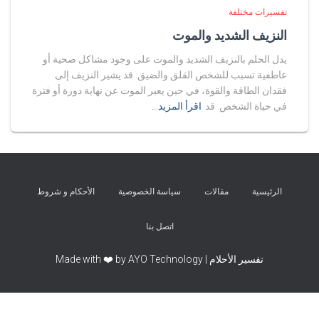
تفسيرات مختلفة
النزيف الشديد والموت
يدل الحلم بالنزيف الشديد والموت على وجود مشاكل صحية أو
عاطفية تسبب للشخص القلق والضيق. قد يشير النزيف إلى
فقدان الطاقة والقوة، في حين يعبر الموت عن نهاية دورة أو فترة
في حياة الشخص. قد
اقرأ المزيد…
الرئيسية
مقالات
سياسة الخصوصية
الأحكام و شروط
اتصل بنا
تفسير الأحلام | Made with ❤️ by AYO Technology
Exit mobile version