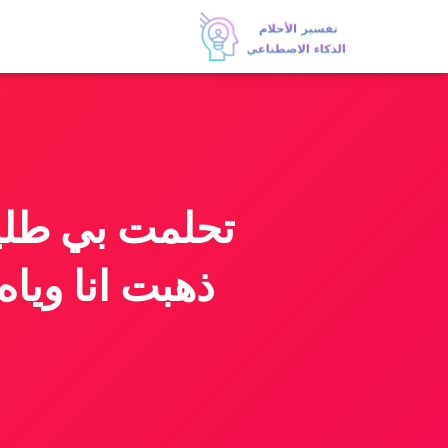
تحلمت بي طليق
ذهبت انا ويا