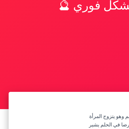
بشكل فوري 🔮
م وهو يتزوج المرأة
لرضا في الحلم يشير