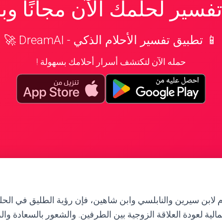
سير لحلمك الآن مجانًا و
📱 تطبيق تفسير الأحلام الذكي - DreamAI 🚀
حمله الآن لتكتشف أسرار أحلامك بسهولة !
ام لابن سيرين والنابلسي وابن شاهين، فإن رؤية الطليق في الحل
الية لعودة العلاقة الزوجية بين الطرفين. والشعور بالسعادة وا