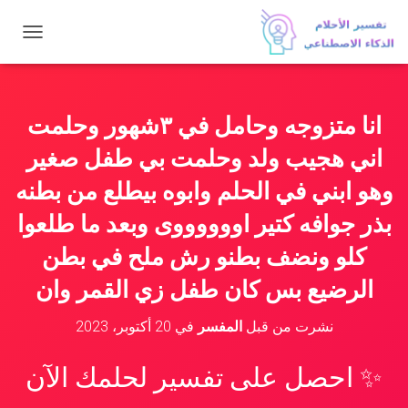
ت
ب
د
ي
ل
انا متزوجه وحامل في ٣شهور وحلمت
ا
ل
اني هجيب ولد وحلمت بي طفل صغير
ت
ن
وهو ابني في الحلم وابوه بيطلع من بطنه
ق
بذر جوافه كتير اووووووى وبعد ما طلعوا
ل
كلو ونضف بطنو رش ملح في بطن
الرضيع بس كان طفل زي القمر وان
نشرت من قبل
المفسر
في
20 أكتوبر، 2023
✨ احصل على تفسير لحلمك الآن