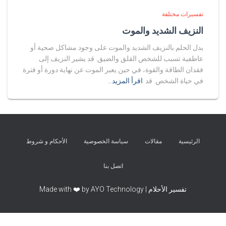
تفسيرات مختلفة
النزيف الشديد والموت
يدل الحلم بالنزيف الشديد والموت على وجود مشاكل صحية أو
عاطفية تسبب للشخص القلق والضيق. قد يشير النزيف إلى
فقدان الطاقة والقوة، في حين يعبر الموت عن نهاية دورة أو فترة
في حياة الشخص. قد
اقرأ المزيد…
الرئيسية
مقالات
سياسة الخصوصية
الأحكام و شروط
اتصل بنا
تفسير الأحلام | Made with ❤️ by AYO Technology