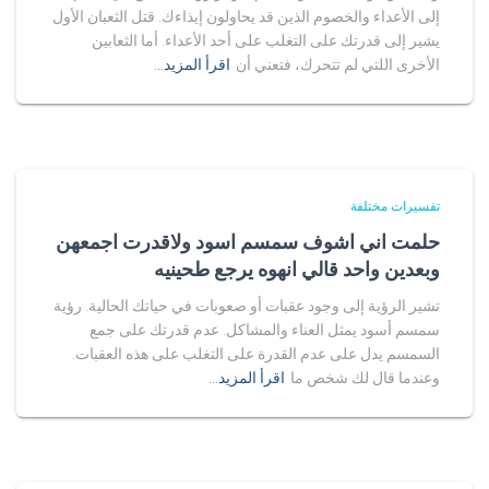
إلى الأعداء والخصوم الذين قد يحاولون إيذاءك. قتل الثعبان الأول
يشير إلى قدرتك على التغلب على أحد الأعداء. أما الثعابين
الأخرى اللتي لم تتحرك، فتعني أن
اقرأ المزيد…
تفسيرات مختلفة
حلمت اني اشوف سمسم اسود ولاقدرت اجمعهن
وبعدين واحد قالي انهوه يرجع طحينيه
تشير الرؤية إلى وجود عقبات أو صعوبات في حياتك الحالية. رؤية
سمسم أسود يمثل العناء والمشاكل. عدم قدرتك على جمع
السمسم يدل على عدم القدرة على التغلب على هذه العقبات.
وعندما قال لك شخص ما
اقرأ المزيد…