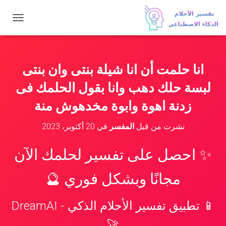
ت
ب
د
ي
ل
انا حلمت أن انا شيلة بنتى وان بنتى
ا
ل
لبسة حلك دهب وانا بقول الحلمك فى
ت
ن
زدنة اهوة وابوة مخدهوش منة
ق
ل
نشرت من قبل
المفسر
في
20 أكتوبر، 2023
✨ احصل على تفسير لحلمك الآن
مجانًا وبشكل فوري 🔮
📱 تطبيق تفسير الأحلام الذكي - DreamAI
🚀