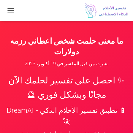
ت
ب
د
ي
ل
ما معنى حلمت شخص اعطاني رزمه
ا
ل
دولارات
ت
ن
نشرت من قبل
المفسر
في
19 أكتوبر، 2023
ق
ل
✨ احصل على تفسير لحلمك الآن
مجانًا وبشكل فوري 🔮
📱 تطبيق تفسير الأحلام الذكي - DreamAI
🚀