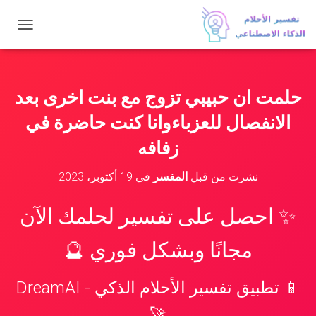
ت
ب
د
ي
ل
حلمت ان حبيبي تزوج مع بنت اخرى بعد
ا
ل
الانفصال للعزباءوانا كنت حاضرة في
ت
ن
زفافه
ق
ل
نشرت من قبل
المفسر
في
19 أكتوبر، 2023
✨ احصل على تفسير لحلمك الآن
مجانًا وبشكل فوري 🔮
📱 تطبيق تفسير الأحلام الذكي - DreamAI
🚀