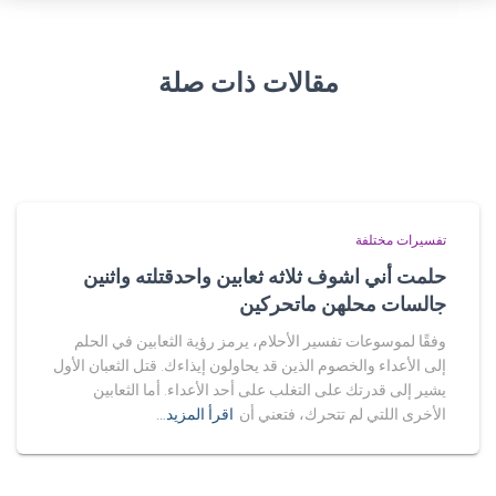
مقالات ذات صلة
تفسيرات مختلفة
حلمت أني اشوف ثلاثه ثعابين واحدقتلته واثنين
جالسات محلهن ماتحركين
وفقًا لموسوعات تفسير الأحلام، يرمز رؤية الثعابين في الحلم
إلى الأعداء والخصوم الذين قد يحاولون إيذاءك. قتل الثعبان الأول
يشير إلى قدرتك على التغلب على أحد الأعداء. أما الثعابين
الأخرى اللتي لم تتحرك، فتعني أن
اقرأ المزيد…