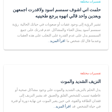
تفسيرات مختلفة
حلمت اني اشوف سمسم اسود ولاقدرت اجمعهن
وبعدين واحد قالي انهوه يرجع طحينيه
تشير الرؤية إلى وجود عقبات أو صعوبات في حياتك الحالية. رؤية
سمسم أسود يمثل العناء والمشاكل. عدم قدرتك على جمع
السمسم يدل على عدم القدرة على التغلب على هذه العقبات.
وعندما قال لك شخص ما
اقرأ المزيد…
تفسيرات مختلفة
النزيف الشديد والموت
يدل الحلم بالنزيف الشديد والموت على وجود مشاكل صحية أو
عاطفية تسبب للشخص القلق والضيق. قد يشير النزيف إلى
فقدان الطاقة والقوة، في حين يعبر الموت عن نهاية دورة أو فترة
في حياة الشخص. قد
اقرأ المزيد…