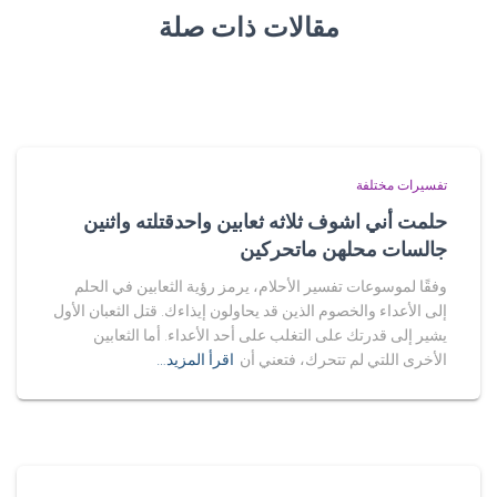
مقالات ذات صلة
تفسيرات مختلفة
حلمت أني اشوف ثلاثه ثعابين واحدقتلته واثنين
جالسات محلهن ماتحركين
وفقًا لموسوعات تفسير الأحلام، يرمز رؤية الثعابين في الحلم
إلى الأعداء والخصوم الذين قد يحاولون إيذاءك. قتل الثعبان الأول
يشير إلى قدرتك على التغلب على أحد الأعداء. أما الثعابين
الأخرى اللتي لم تتحرك، فتعني أن
اقرأ المزيد…