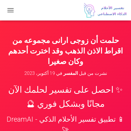
ت
ب
د
ي
ل
حلمت أن زوجى ارانى مجموعه من
ا
ل
اقراط الاذن الذهب وقد اخترت أحدهم
ت
ن
وكان صغيرا
ق
ل
نشرت من قبل
المفسر
في
19 أكتوبر، 2023
✨ احصل على تفسير لحلمك الآن
مجانًا وبشكل فوري 🔮
📱 تطبيق تفسير الأحلام الذكي - DreamAI
🚀