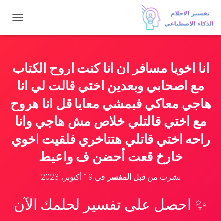
ت
ب
د
ي
ل
انا اخويا مسافر ان انا كنت اروح الكتاب
ا
ل
مع اصحابي وبعدين اختي قالت لي انا
ت
ن
هاجي معاكي فبمشي معايا قل انا هروح
ق
مع اختي قالتلي خلاص مش هاجي وانا
ل
راحه اختي قاتلي هتتاخري فلقيت اخوي
خارخ قعت أحضن ف واعيط
نشرت من قبل
المفسر
في
19 أكتوبر، 2023
✨ احصل على تفسير لحلمك الآن