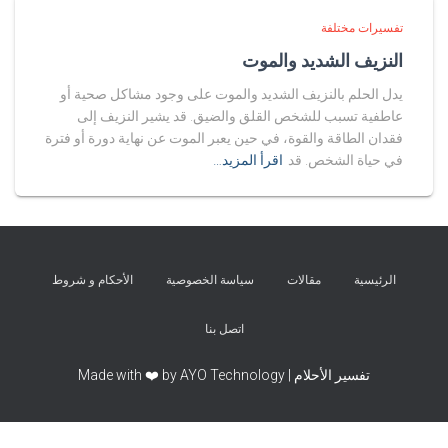
تفسيرات مختلفة
النزيف الشديد والموت
يدل الحلم بالنزيف الشديد والموت على وجود مشاكل صحية أو
عاطفية تسبب للشخص القلق والضيق. قد يشير النزيف إلى
فقدان الطاقة والقوة، في حين يعبر الموت عن نهاية دورة أو فترة
في حياة الشخص. قد
اقرأ المزيد…
الرئيسية
مقالات
سياسة الخصوصية
الأحكام و شروط
اتصل بنا
تفسير الأحلام | Made with ❤️ by AYO Technology