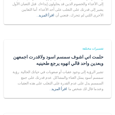
إلى الأعداء والخصوم الذين قد يحاولون إيذاءك. قتل الثعبان الأول
يشير إلى قدرتك على التغلب على أحد الأعداء. أما الثعابين
الأخرى اللتي لم تتحرك، فتعني أن
اقرأ المزيد…
تفسيرات مختلفة
حلمت اني اشوف سمسم اسود ولاقدرت اجمعهن
وبعدين واحد قالي انهوه يرجع طحينيه
تشير الرؤية إلى وجود عقبات أو صعوبات في حياتك الحالية. رؤية
سمسم أسود يمثل العناء والمشاكل. عدم قدرتك على جمع
السمسم يدل على عدم القدرة على التغلب على هذه العقبات.
وعندما قال لك شخص ما
اقرأ المزيد…