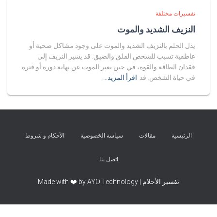
تفسيرات مختلفة
النزيف الشديد والموت
يدل الحلم بالنزيف الشديد والموت على وجود مشاكل صحية أو
عاطفية تسبب للشخص القلق والضيق. قد يشير النزيف إلى
فقدان الطاقة والقوة، في حين يعبر الموت عن نهاية دورة أو فترة
في حياة الشخص. قد
اقرأ المزيد…
الرئيسية
مقالات
سياسة الخصوصية
الأحكام و شروط
اتصل بنا
تفسير الأحلام | Made with ❤️ by AYO Technology