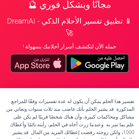
مجانًا وبشكل فوري 🔮
📱 تطبيق تفسير الأحلام الذكي - DreamAI
🚀
حمله الآن لتكتشف أسرار أحلامك بسهولة !
تفسير هذا الحلم يمكن أن يكون له عدة تفسيرات وفقًا للمراجع
المذكورة. قد يشير الحلم بأنك غاضب منذ ثلاث سنوات وتعاني من
مشاكل ومحاكمات كبيرة، وأن هناك شخصًا قريبًا لم يكن على
علم بما تمر به. وعندما زرت أخاه في الحلم، رأيته نائمًا وأعطاك
1000، ولكن زوجته رفضت إعطائك المزيد من المال. قد يشير