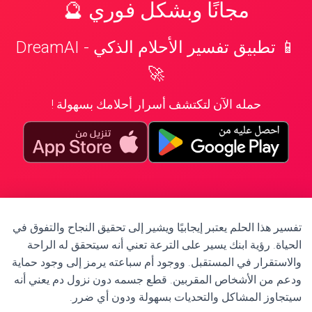
مجانًا وبشكل فوري 🔮
📱 تطبيق تفسير الأحلام الذكي - DreamAI
🚀
حمله الآن لتكتشف أسرار أحلامك بسهولة !
تفسير هذا الحلم يعتبر إيجابيًا ويشير إلى تحقيق النجاح والتفوق في
الحياة. رؤية ابنك يسير على الترعة تعني أنه سيتحقق له الراحة
والاستقرار في المستقبل. ووجود أم سباعته يرمز إلى وجود حماية
ودعم من الأشخاص المقربين. قطع جسمه دون نزول دم يعني أنه
سيتجاوز المشاكل والتحديات بسهولة ودون أي ضرر.