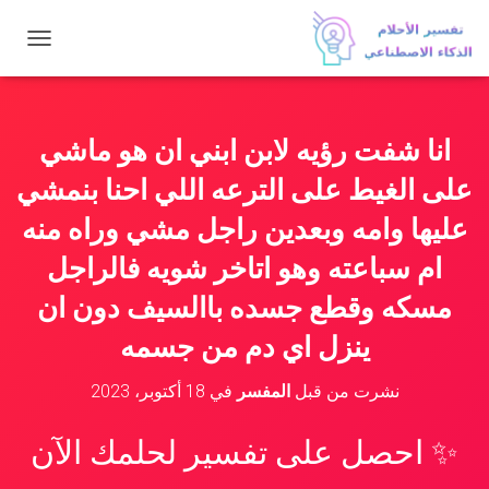
ت
ب
د
ي
ل
انا شفت رؤيه لابن ابني ان هو ماشي
ا
ل
على الغيط على الترعه اللي احنا بنمشي
ت
ن
عليها وامه وبعدين راجل مشي وراه منه
ق
ام سباعته وهو اتاخر شويه فالراجل
ل
مسكه وقطع جسده باالسيف دون ان
ينزل اي دم من جسمه
نشرت من قبل
المفسر
في
18 أكتوبر، 2023
✨ احصل على تفسير لحلمك الآن