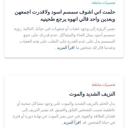
تفسيرات مختلفة
حلمت اني اشوف سمسم اسود ولاقدرت اجمعهن
وبعدين واحد قالي انهوه يرجع طحينيه
تشير الرؤية إلى وجود عقبات أو صعوبات في حياتك الحالية. رؤية
سمسم أسود يمثل العناء والمشاكل. عدم قدرتك على جمع
السمسم يدل على عدم القدرة على التغلب على هذه العقبات.
وعندما قال لك شخص ما
اقرأ المزيد…
تفسيرات مختلفة
النزيف الشديد والموت
يدل الحلم بالنزيف الشديد والموت على وجود مشاكل صحية أو
عاطفية تسبب للشخص القلق والضيق. قد يشير النزيف إلى
فقدان الطاقة والقوة، في حين يعبر الموت عن نهاية دورة أو فترة
في حياة الشخص. قد
اقرأ المزيد…