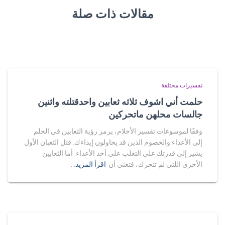
مقالات ذات صلة
تفسيرات مختلفة
حلمت أني اشوف ثلاثه ثعابين واحدقتلته واثنين
جالسات محلهن ماتحركين
وفقًا لموسوعات تفسير الأحلام، يرمز رؤية الثعابين في الحلم
إلى الأعداء والخصوم الذين قد يحاولون إيذاءك. قتل الثعبان الأول
يشير إلى قدرتك على التغلب على أحد الأعداء. أما الثعابين
الأخرى اللتي لم تتحرك، فتعني أن
اقرأ المزيد…