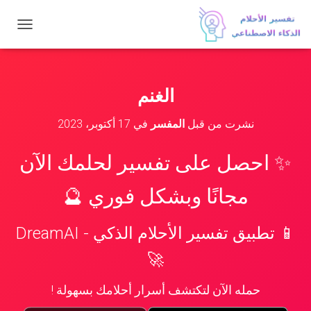
ت
ب
د
ي
ل
الغنم
ا
ل
نشرت من قبل
المفسر
في
17 أكتوبر، 2023
ت
ن
ق
✨ احصل على تفسير لحلمك الآن
ل
مجانًا وبشكل فوري 🔮
📱 تطبيق تفسير الأحلام الذكي - DreamAI
🚀
حمله الآن لتكتشف أسرار أحلامك بسهولة !