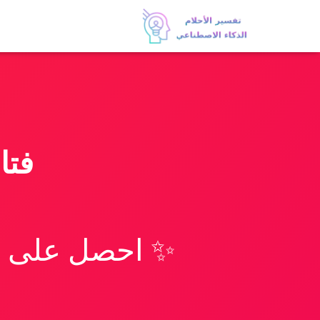
فتا
✨ احصل على تف