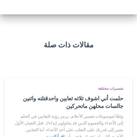
مقالات ذات صلة
تفسيرات مختلفة
حلمت أني اشوف ثلاثه ثعابين واحدقتلته واثنين
جالسات محلهن ماتحركين
وفقًا لموسوعات تفسير الأحلام، يرمز رؤية الثعابين في الحلم
إلى الأعداء والخصوم الذين قد يحاولون إيذاءك. قتل الثعبان الأول
يشير إلى قدرتك على التغلب على أحد الأعداء. أما الثعابين
الأخرى اللتي لم تتحرك، فتعني أن
اقرأ المزيد…