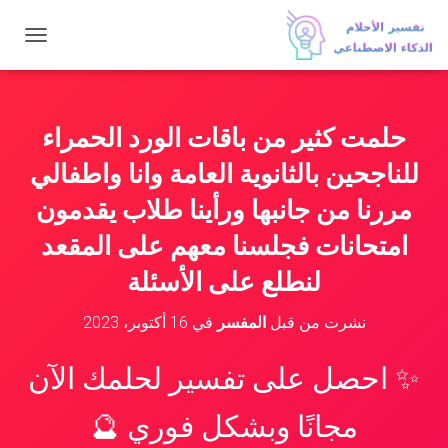
ت
ب
د
ي
ل
حلمت كثير من باقات الورد الحمراء
ا
ل
للناجحين بالثانوية العامة وانا واطفالي
ت
ن
مررنا من جانبها ورأينا طلاب يقدمون
ق
امتحانات فجلسنا معهم على المقعد
ل
لنطلع على الأسئلة
نشرت من قبل
المفسر
في
16 أكتوبر، 2023
✨ احصل على تفسير لحلمك الآن
مجانًا وبشكل فوري 🔮