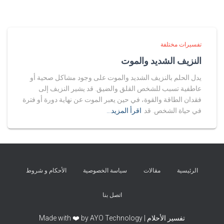
تفسيرات مختلفة
النزيف الشديد والموت
يدل الحلم بالنزيف الشديد والموت على وجود مشاكل صحية أو
عاطفية تسبب للشخص القلق والضيق. قد يشير النزيف إلى
فقدان الطاقة والقوة، في حين يعبر الموت عن نهاية دورة أو فترة
في حياة الشخص. قد
اقرأ المزيد…
الرئيسية
مقالات
سياسة الخصوصية
الأحكام و شروط
اتصل بنا
تفسير الأحلام | Made with ❤️ by AYO Technology