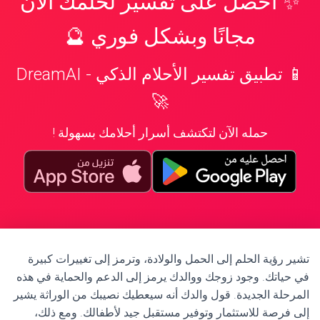
✨ احصل على تفسير لحلمك الآن
مجانًا وبشكل فوري 🔮
📱 تطبيق تفسير الأحلام الذكي - DreamAI
🚀
حمله الآن لتكتشف أسرار أحلامك بسهولة !
تشير رؤية الحلم إلى الحمل والولادة، وترمز إلى تغييرات كبيرة
في حياتك. وجود زوجك ووالدك يرمز إلى الدعم والحماية في هذه
المرحلة الجديدة. قول والدك أنه سيعطيك نصيبك من الوراثة يشير
إلى فرصة للاستثمار وتوفير مستقبل جيد لأطفالك. ومع ذلك،