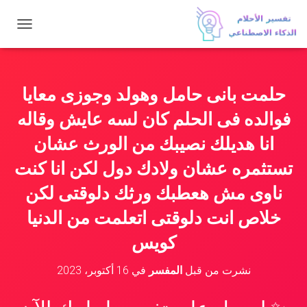
ت
ب
د
ي
ل
حلمت بانى حامل وهولد وجوزى معايا
ا
ل
فوالده فى الحلم كان لسه عايش وقاله
ت
ن
انا هديلك نصيبك من الورث عشان
ق
تستثمره عشان ولادك دول لكن انا كنت
ل
ناوى مش هعطبك ورثك دلوقتى لكن
خلاص انت دلوقتى اتعلمت من الدنيا
كويس
نشرت من قبل
المفسر
في
16 أكتوبر، 2023