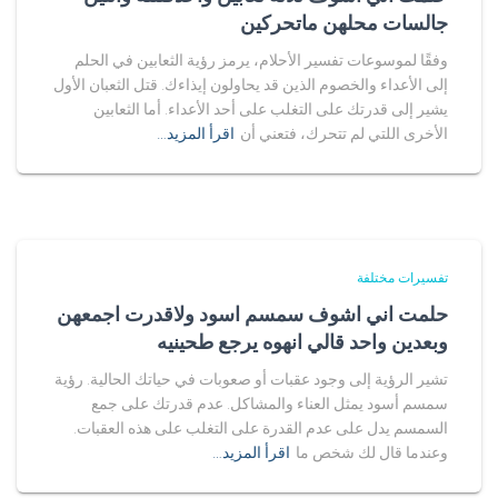
جالسات محلهن ماتحركين
وفقًا لموسوعات تفسير الأحلام، يرمز رؤية الثعابين في الحلم
إلى الأعداء والخصوم الذين قد يحاولون إيذاءك. قتل الثعبان الأول
يشير إلى قدرتك على التغلب على أحد الأعداء. أما الثعابين
الأخرى اللتي لم تتحرك، فتعني أن
اقرأ المزيد…
تفسيرات مختلفة
حلمت اني اشوف سمسم اسود ولاقدرت اجمعهن
وبعدين واحد قالي انهوه يرجع طحينيه
تشير الرؤية إلى وجود عقبات أو صعوبات في حياتك الحالية. رؤية
سمسم أسود يمثل العناء والمشاكل. عدم قدرتك على جمع
السمسم يدل على عدم القدرة على التغلب على هذه العقبات.
وعندما قال لك شخص ما
اقرأ المزيد…