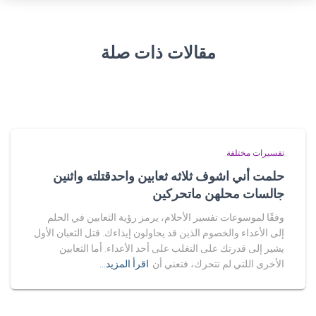
مقالات ذات صلة
تفسيرات مختلفة
حلمت أني اشوف ثلاثه ثعابين واحدقتلته واثنين
جالسات محلهن ماتحركين
وفقًا لموسوعات تفسير الأحلام، يرمز رؤية الثعابين في الحلم
إلى الأعداء والخصوم الذين قد يحاولون إيذاءك. قتل الثعبان الأول
يشير إلى قدرتك على التغلب على أحد الأعداء. أما الثعابين
الأخرى اللتي لم تتحرك، فتعني أن
اقرأ المزيد…