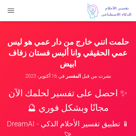
ت
ب
د
ي
ل
حلمت انني خارج من دار عمي هو ليس
ا
ل
عمي الحقيقي وانا ألبس فستان زفاف
ت
ن
ابيض
ق
ل
نشرت من قبل
المفسر
في
16 أكتوبر، 2023
✨ احصل على تفسير لحلمك الآن
مجانًا وبشكل فوري 🔮
📱 تطبيق تفسير الأحلام الذكي - DreamAI
🚀