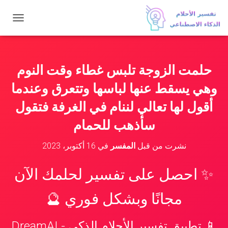
ت
ب
د
ي
ل
حلمت الزوجة تلبس غطاء وقت النوم
ا
ل
وهي يسقط عنها لباسها وتتعرق وعندما
ت
ن
أقول لها تعالي لننام في الغرفة فتقول
ق
سأذهب للحمام
ل
نشرت من قبل
المفسر
في
16 أكتوبر، 2023
✨ احصل على تفسير لحلمك الآن
مجانًا وبشكل فوري 🔮
📱 تطبيق تفسير الأحلام الذكي - DreamAI