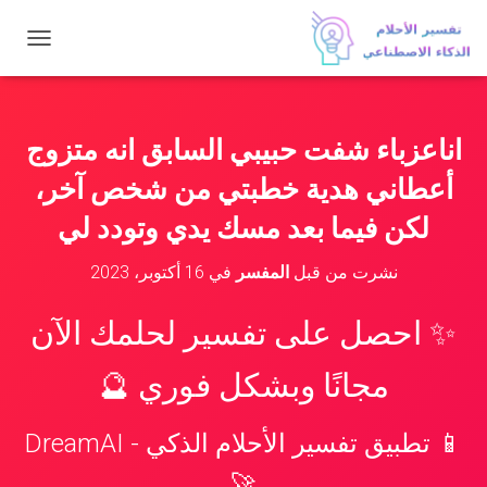
ت
ب
د
ي
ل
اناعزباء شفت حبيبي السابق انه متزوج
ا
ل
أعطاني هدية خطبتي من شخص آخر،
ت
ن
لكن فيما بعد مسك يدي وتودد لي
ق
ل
نشرت من قبل
المفسر
في
16 أكتوبر، 2023
✨ احصل على تفسير لحلمك الآن
مجانًا وبشكل فوري 🔮
📱 تطبيق تفسير الأحلام الذكي - DreamAI
🚀