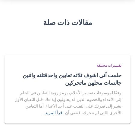
مقالات ذات صلة
تفسيرات مختلفة
حلمت أني اشوف ثلاثه ثعابين واحدقتلته واثنين
جالسات محلهن ماتحركين
وفقًا لموسوعات تفسير الأحلام، يرمز رؤية الثعابين في الحلم
إلى الأعداء والخصوم الذين قد يحاولون إيذاءك. قتل الثعبان الأول
يشير إلى قدرتك على التغلب على أحد الأعداء. أما الثعابين
الأخرى اللتي لم تتحرك، فتعني أن
اقرأ المزيد…