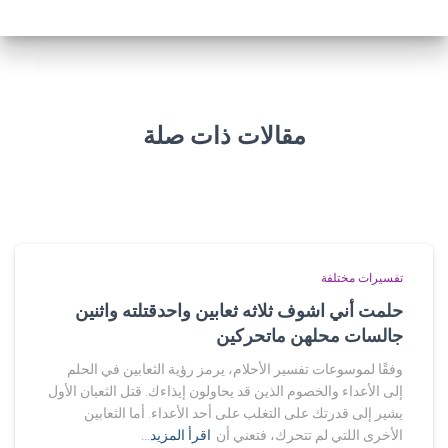
مقالات ذات صلة
تفسيرات مختلفة
حلمت أني اشوف ثلاثه ثعابين واحدقتلته واثنين
جالسات محلهن ماتحركين
وفقًا لموسوعات تفسير الأحلام، يرمز رؤية الثعابين في الحلم
إلى الأعداء والخصوم الذين قد يحاولون إيذاءك. قتل الثعبان الأول
يشير إلى قدرتك على التغلب على أحد الأعداء. أما الثعابين
الأخرى اللتي لم تتحرك، فتعني أن
اقرأ المزيد…