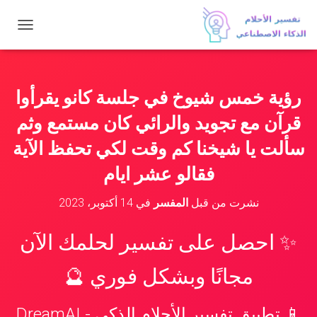
ت
ب
د
ي
ل
رؤية خمس شيوخ في جلسة كانو يقرأوا
ا
ل
قرآن مع تجويد والرائي كان مستمع وثم
ت
ن
سألت يا شيخنا كم وقت لكي تحفظ الآية
ق
فقالو عشر ايام
ل
نشرت من قبل
المفسر
في
14 أكتوبر، 2023
✨ احصل على تفسير لحلمك الآن
مجانًا وبشكل فوري 🔮
📱 تطبيق تفسير الأحلام الذكي - DreamAI