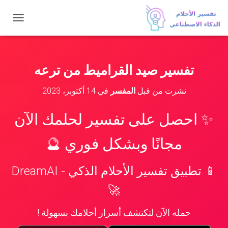
ت
ب
د
ي
ل
تفسير صيد القراميط من ترعه
ا
ل
نشرت من قبل
المفسر
في
14 أكتوبر، 2023
ت
ن
ق
✨ احصل على تفسير لحلمك الآن
ل
مجانًا وبشكل فوري 🔮
📱 تطبيق تفسير الأحلام الذكي - DreamAI
🚀
حمله الآن لتكتشف أسرار أحلامك بسهولة !