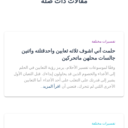
مقالات ذات صلة
تفسيرات مختلفة
حلمت أني اشوف ثلاثه ثعابين واحدقتلته واثنين
جالسات محلهن ماتحركين
وفقًا لموسوعات تفسير الأحلام، يرمز رؤية الثعابين في الحلم
إلى الأعداء والخصوم الذين قد يحاولون إيذاءك. قتل الثعبان الأول
يشير إلى قدرتك على التغلب على أحد الأعداء. أما الثعابين
الأخرى اللتي لم تتحرك، فتعني أن
اقرأ المزيد…
تفسيرات مختلفة