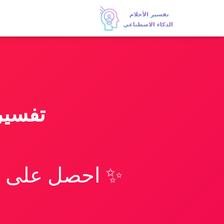
تفسير
✨ احصل على تف