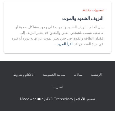
تفسيرات مختلفة
النزيف الشديد والموت
يدل الحلم بالنزيف الشديد والموت على وجود مشاكل صحية أو
عاطفية تسبب للشخص القلق والضيق. قد يشير النزيف إلى
فقدان الطاقة والقوة، في حين يعبر الموت عن نهاية دورة أو فترة
في حياة الشخص. قد
اقرأ المزيد…
الرئيسية
مقالات
سياسة الخصوصية
الأحكام و شروط
اتصل بنا
تفسير الأحلام | Made with ❤️ by AYO Technology