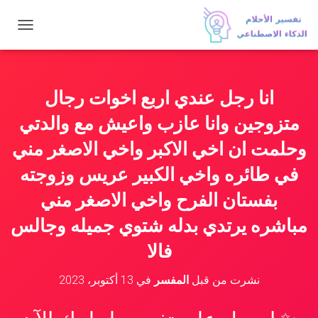
ت
ب
د
ي
ل
انا رجل عندي اربع اخوات رجال
ا
ل
متزوجين وانا عازب واعيش مع والدتي
ت
ن
وحلمت ان اخي الاكبر واخي الاصغر مني
ق
في طائره واخي الكبير عريس وزوجته
ل
بفستان الفرح واخي الاصغر مني
مباشره يرتدي بدله شتوي جميله وجالس
فالا
نشرت من قبل
المفسر
في
13 أكتوبر، 2023