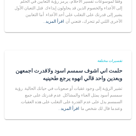
وفقًا لموسوعات تفسير الأحلام، يرمز رؤية الثعابين في الحلم
إلى الأعداء والخصوم الذين قد يحاولون إيذاءك. قتل الثعبان الأول
يشير إلى قدرتك على التغلب على أحد الأعداء. أما الثعابين
الأخرى اللتي لم تتحرك، فتعني أن
اقرأ المزيد…
تفسيرات مختلفة
حلمت اني اشوف سمسم اسود ولاقدرت اجمعهن
وبعدين واحد قالي انهوه يرجع طحينيه
تشير الرؤية إلى وجود عقبات أو صعوبات في حياتك الحالية. رؤية
سمسم أسود يمثل العناء والمشاكل. عدم قدرتك على جمع
السمسم يدل على عدم القدرة على التغلب على هذه العقبات.
وعندما قال لك شخص ما
اقرأ المزيد…