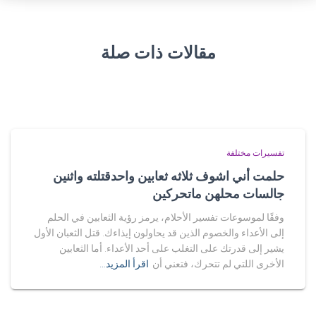
مقالات ذات صلة
تفسيرات مختلفة
حلمت أني اشوف ثلاثه ثعابين واحدقتلته واثنين
جالسات محلهن ماتحركين
وفقًا لموسوعات تفسير الأحلام، يرمز رؤية الثعابين في الحلم
إلى الأعداء والخصوم الذين قد يحاولون إيذاءك. قتل الثعبان الأول
يشير إلى قدرتك على التغلب على أحد الأعداء. أما الثعابين
الأخرى اللتي لم تتحرك، فتعني أن
اقرأ المزيد…