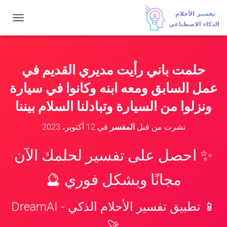
ت
ب
د
ي
ل
حلمت باني رأيت مديري القديم في
ا
ل
عمل السابق ومعه ابنه وكانوا في سيارة
ت
ن
ونزلوا من السيارة وتبادلنا السلام بيننا
ق
ل
نشرت من قبل
المفسر
في
12 أكتوبر، 2023
✨ احصل على تفسير لحلمك الآن
مجانًا وبشكل فوري 🔮
📱 تطبيق تفسير الأحلام الذكي - DreamAI
🚀