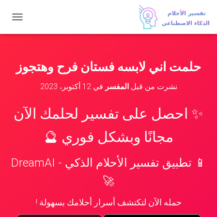
ت
ب
د
ي
ل
حلمت اني لابسه فستان فرح وهتجوز
ا
ل
نشرت من قبل
المفسر
في
12 أكتوبر، 2023
ت
ن
ق
✨ احصل على تفسير لحلمك الآن
ل
مجانًا وبشكل فوري 🔮
📱 تطبيق تفسير الأحلام الذكي - DreamAI
🚀
حمله الآن لتكتشف أسرار أحلامك بسهولة !