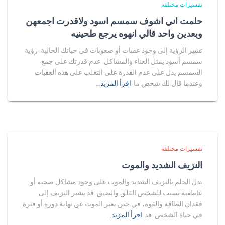
تفسيرات مختلفة
حلمت اني اشوف سمسم اسود ولاقدرت اجمعهن
وبعدين واحد قالي انهوه يرجع طحينيه
تشير الرؤية إلى وجود عقبات أو صعوبات في حياتك الحالية. رؤية
سمسم أسود يمثل العناء والمشاكل. عدم قدرتك على جمع
السمسم يدل على عدم القدرة على التغلب على هذه العقبات.
وعندما قال لك شخص ما
اقرأ المزيد…
تفسيرات مختلفة
النزيف الشديد والموت
يدل الحلم بالنزيف الشديد والموت على وجود مشاكل صحية أو
عاطفية تسبب للشخص القلق والضيق. قد يشير النزيف إلى
فقدان الطاقة والقوة، في حين يعبر الموت عن نهاية دورة أو فترة
في حياة الشخص. قد
اقرأ المزيد…