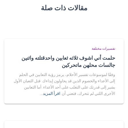
مقالات ذات صلة
تفسيرات مختلفة
حلمت أني اشوف ثلاثه ثعابين واحدقتلته واثنين
جالسات محلهن ماتحركين
وفقًا لموسوعات تفسير الأحلام، يرمز رؤية الثعابين في الحلم
إلى الأعداء والخصوم الذين قد يحاولون إيذاءك. قتل الثعبان الأول
يشير إلى قدرتك على التغلب على أحد الأعداء. أما الثعابين
الأخرى اللتي لم تتحرك، فتعني أن
اقرأ المزيد…