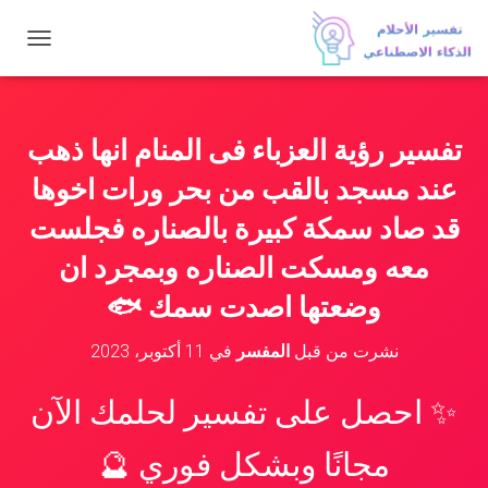
ت
ب
د
ي
ل
تفسير رؤية العزباء فى المنام انها ذهب
ا
ل
عند مسجد بالقب من بحر ورات اخوها
ت
ن
قد صاد سمكة كبيرة بالصناره فجلست
ق
معه ومسكت الصناره وبمجرد ان
ل
وضعتها اصدت سمك 🐟
نشرت من قبل
المفسر
في
11 أكتوبر، 2023
✨ احصل على تفسير لحلمك الآن
مجانًا وبشكل فوري 🔮