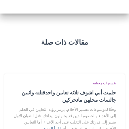
مقالات ذات صلة
تفسيرات مختلفة
حلمت أني اشوف ثلاثه ثعابين واحدقتلته واثنين
جالسات محلهن ماتحركين
وفقًا لموسوعات تفسير الأحلام، يرمز رؤية الثعابين في الحلم
إلى الأعداء والخصوم الذين قد يحاولون إيذاءك. قتل الثعبان الأول
يشير إلى قدرتك على التغلب على أحد الأعداء. أما الثعابين
الأخرى اللتي لم تتحرك، فتعني أن
اقرأ المزيد…