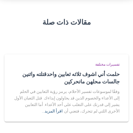
مقالات ذات صلة
تفسيرات مختلفة
حلمت أني اشوف ثلاثه ثعابين واحدقتلته واثنين
جالسات محلهن ماتحركين
وفقًا لموسوعات تفسير الأحلام، يرمز رؤية الثعابين في الحلم
إلى الأعداء والخصوم الذين قد يحاولون إيذاءك. قتل الثعبان الأول
يشير إلى قدرتك على التغلب على أحد الأعداء. أما الثعابين
الأخرى اللتي لم تتحرك، فتعني أن
اقرأ المزيد…