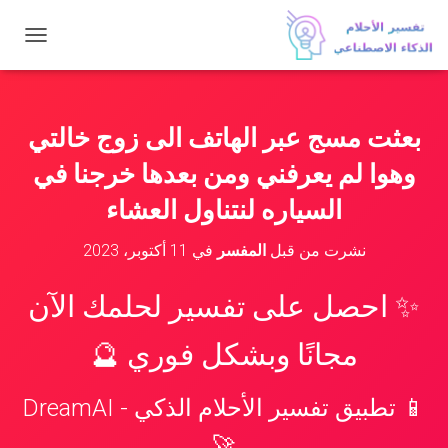
ت
ب
د
ي
ل
بعثت مسج عبر الهاتف الى زوج خالتي
ا
ل
وهوا لم يعرفني ومن بعدها خرجنا في
ت
ن
السياره لنتناول العشاء
ق
ل
نشرت من قبل
المفسر
في
11 أكتوبر، 2023
✨ احصل على تفسير لحلمك الآن
مجانًا وبشكل فوري 🔮
📱 تطبيق تفسير الأحلام الذكي - DreamAI
🚀