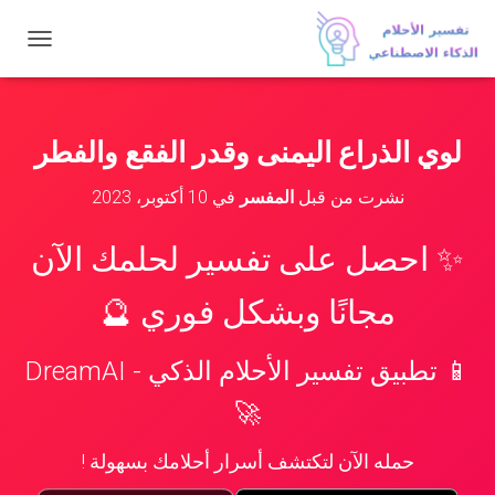
ت
ب
د
ي
ل
لوي الذراع اليمنى وقدر الفقع والفطر
ا
ل
نشرت من قبل
المفسر
في
10 أكتوبر، 2023
ت
ن
ق
✨ احصل على تفسير لحلمك الآن
ل
مجانًا وبشكل فوري 🔮
📱 تطبيق تفسير الأحلام الذكي - DreamAI
🚀
حمله الآن لتكتشف أسرار أحلامك بسهولة !