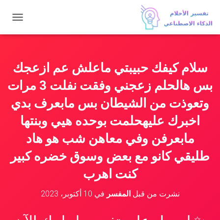
ت
ب
د
ي
ل
سلام كيفك حبيبتي ماعلش عم ازعجك
ا
ل
بس هالحلم زعجني وفقت نفلت 3 مرات
ت
ن
وتعوذت من الشيطان بس مابعرف بدي
ق
اخبرك عليهحلمت بوحده هيي وبنتها
ل
مابعرفن وفي معاهن شب هو هاد
طليقي كانو مع بعض وسوق خضره كبير
كنت اهرب
نشرت من قبل
المفسر
في
10 أكتوبر، 2023