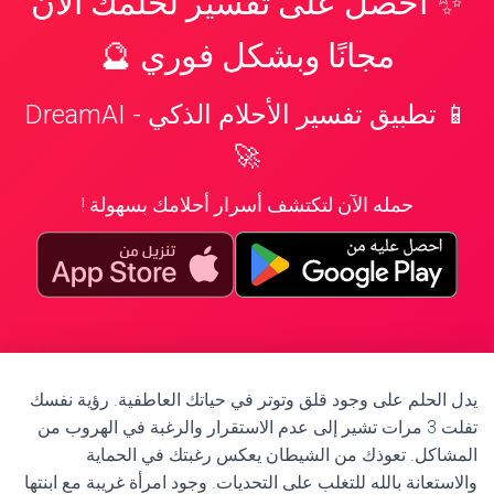
✨ احصل على تفسير لحلمك الآن
مجانًا وبشكل فوري 🔮
📱 تطبيق تفسير الأحلام الذكي - DreamAI
🚀
حمله الآن لتكتشف أسرار أحلامك بسهولة !
يدل الحلم على وجود قلق وتوتر في حياتك العاطفية. رؤية نفسك
تفلت 3 مرات تشير إلى عدم الاستقرار والرغبة في الهروب من
المشاكل. تعوذك من الشيطان يعكس رغبتك في الحماية
والاستعانة بالله للتغلب على التحديات. وجود امرأة غريبة مع ابنتها