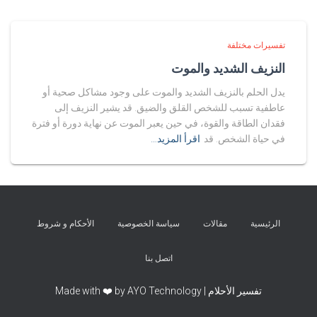
تفسيرات مختلفة
النزيف الشديد والموت
يدل الحلم بالنزيف الشديد والموت على وجود مشاكل صحية أو
عاطفية تسبب للشخص القلق والضيق. قد يشير النزيف إلى
فقدان الطاقة والقوة، في حين يعبر الموت عن نهاية دورة أو فترة
في حياة الشخص. قد
اقرأ المزيد…
الرئيسية
مقالات
سياسة الخصوصية
الأحكام و شروط
اتصل بنا
تفسير الأحلام | Made with ❤️ by AYO Technology