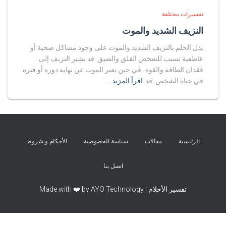
تفسيرات مختلفة
النزيف الشديد والموت
يدل الحلم بالنزيف الشديد والموت على وجود مشاكل صحية أو
عاطفية تسبب للشخص القلق والضيق. قد يشير النزيف إلى
فقدان الطاقة والقوة، في حين يعبر الموت عن نهاية دورة أو فترة
في حياة الشخص. قد
اقرأ المزيد…
الرئيسية
مقالات
سياسة الخصوصية
الأحكام و شروط
اتصل بنا
تفسير الأحلام | Made with ❤️ by AYO Technology