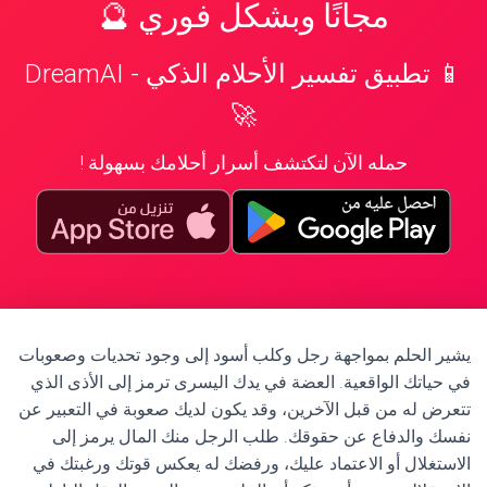
مجانًا وبشكل فوري 🔮
📱 تطبيق تفسير الأحلام الذكي - DreamAI
🚀
حمله الآن لتكتشف أسرار أحلامك بسهولة !
يشير الحلم بمواجهة رجل وكلب أسود إلى وجود تحديات وصعوبات
في حياتك الواقعية. العضة في يدك اليسرى ترمز إلى الأذى الذي
تتعرض له من قبل الآخرين، وقد يكون لديك صعوبة في التعبير عن
نفسك والدفاع عن حقوقك. طلب الرجل منك المال يرمز إلى
الاستغلال أو الاعتماد عليك، ورفضك له يعكس قوتك ورغبتك في