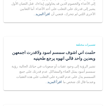
إلى الأعداء والخصوم الذين قد يحاولون إيذاءك. قتل الثعبان الأول
يشير إلى قدرتك على التغلب على أحد الأعداء. أما الثعابين
الأخرى اللتي لم تتحرك، فتعني أن
اقرأ المزيد…
تفسيرات مختلفة
حلمت اني اشوف سمسم اسود ولاقدرت اجمعهن
وبعدين واحد قالي انهوه يرجع طحينيه
تشير الرؤية إلى وجود عقبات أو صعوبات في حياتك الحالية. رؤية
سمسم أسود يمثل العناء والمشاكل. عدم قدرتك على جمع
السمسم يدل على عدم القدرة على التغلب على هذه العقبات.
وعندما قال لك شخص ما
اقرأ المزيد…