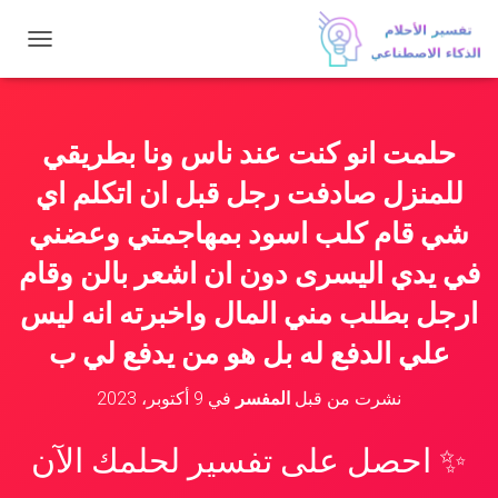
ت
ب
د
ي
ل
حلمت انو كنت عند ناس ونا بطريقي
ا
ل
للمنزل صادفت رجل قبل ان اتكلم اي
ت
ن
شي قام كلب اسود بمهاجمتي وعضني
ق
في يدي اليسرى دون ان اشعر بالن وقام
ل
ارجل بطلب مني المال واخبرته انه ليس
علي الدفع له بل هو من يدفع لي ب
نشرت من قبل
المفسر
في
9 أكتوبر، 2023
✨ احصل على تفسير لحلمك الآن